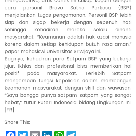
mengawalnya, artis cantik ini cukup kagum dengan
cara personil Bravo Satria Perkasa (BSP)
menjalankan tugas pengamanan. Personil BSP lebih
siap dan sigap bekerja dengan sepenuh hati
sehingga kehadiran mereka selalu dinanti
masyarakat. “Keamanan adalah hak azasi manusia
karena dalam setiap kehidupan butuh rasa aman,”
papar mahasiswi Universitas Sriwijaya ini.
Baginya, kehadiran para Satpam BSP yang bekerja
jujur, ikhlas dan profesional bisa memberikan hal
positif pada masyarakat. Terlebih Satpam
mengemban fungsi kepolisian dalam membangun
keamanan masyarakat dengan skill dan wawasan.
“Saya bangga punya satpam-satpam yang sangat
hebat,” tutur Puteri Indonesia bidang Lingkungan ini.
[FR]
Share This:
Facebook
Twitter
Email
LinkedIn
WhatsApp
Telegram