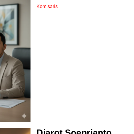
Komisaris
Djarot Soeprianto