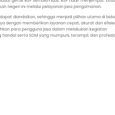
buat gerak BSP semakin luas. BSP hadir menjemput ’bola
an negeri ini melalui pelayanan jasa pengamanan.
 dapat diandalkan, sehing­ga menjadi pilihan utama di bid
inya dengan mem­berikan layanan cepat, akurat dan efisie
ahkan para pengguna jasa dalam melakukan kegiatan
handal serta SDM yang mumpuni, terampil, dan profesio