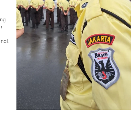
’
ang
n
nal.