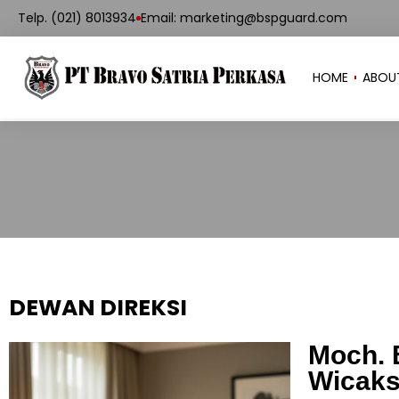
Telp. (021) 8013934
Email: marketing@bspguard.com
HOME
ABOU
DEWAN DIREKSI
Moch. 
Wicak