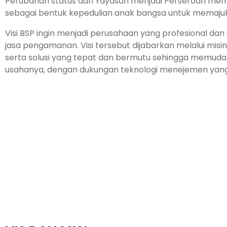
Perubahan status dari Yayasan menjadi Perseroan mem­
sebagai bentuk kepedulian anak bangsa untuk me­majuk
Visi BSP ingin menjadi perusa­haan yang profesional dan
jasa pengamanan. Visi tersebut dijabarkan melalui mis
serta solusi yang tepat dan bermutu sehingga memud
usahanya, dengan dukungan teknologi menejemen yang 