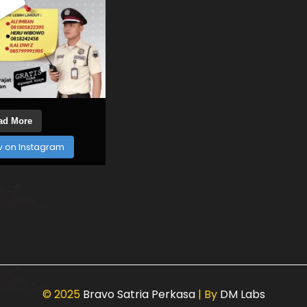
ad More
w on Instagram
© 2025
Bravo Satria Perkasa
| By
DM Labs