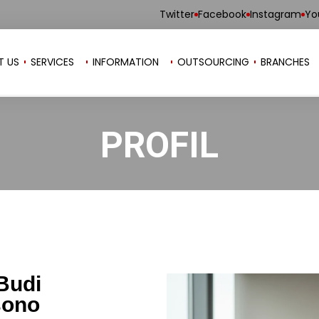
Twitter
Facebook
Instagram
Yo
T US
SERVICES
INFORMATION
OUTSOURCING
BRANCHES
PROFIL
Budi
sono