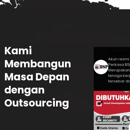
Kami
bspalihd
Akun resmi 
Membangun
Perkasa
BSP
Merupakan
Masa Depan
tenaga ker
tersebar di
dengan
Outsourcing