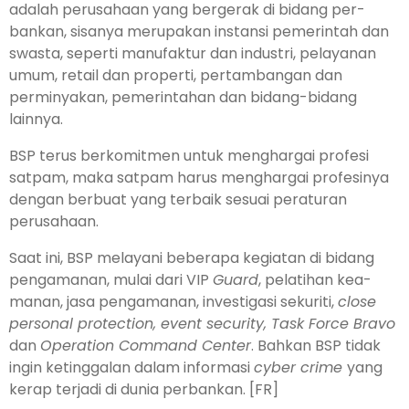
adalah peru­sahaan yang bergerak di bidang per­
bankan, sisanya merupakan instansi pemerintah dan
swasta, seperti manu­faktur dan industri, pelayanan
umum, retail dan properti, pertambangan dan
perminyakan, pemerintahan dan bidang-bidang
lainnya.
BSP terus berkomitmen untuk menghargai pro­fesi
satpam, maka satpam harus menghargai profesinya
dengan ber­buat yang terbaik sesuai peraturan
perusahaan.
Saat ini, BSP melayani bebera­pa kegiatan di bidang
pengamanan, mulai dari VIP
Guard
, pelatihan kea­
manan, jasa pengamanan, inve­stigasi sekuriti,
close
personal protection, event security, Task Force Bravo
dan
Operation Command Center
. Bahkan BSP tidak
ingin ketinggalan dalam informasi
cyber crime
yang
ke­rap terjadi di dunia perbankan. [FR]