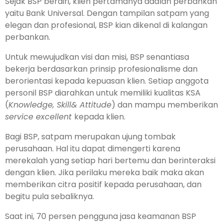
Sejak BSP ber­diri, klien pertamanya ada­lah perbankan
yaitu Bank Universal. Dengan tam­pilan satpam yang
elegan dan pro­fesional, BSP kian dikenal di kalangan
perbankan.
Untuk mewujudkan visi dan misi, BSP se­nantiasa
bekerja berdasarkan prinsip profesionalisme dan
berorientasi ke­pada kepuasan klien. Setiap anggota
personil BSP diarahkan untuk memi­liki kualitas KSA
(
Knowledge, Skill& Attitude
) dan mampu memberikan
service excellent
kepada klien.
Bagi BSP, satpam merupakan ujung tombak
perusahaan. Hal itu dapat dimen­gerti karena
merekalah yang setiap hari bertemu dan berinteraksi
den­gan klien. Jika perilaku mereka baik maka akan
memberikan citra positif kepada perusahaan, dan
begitu pula sebaliknya.
Saat ini, 70 persen peng­guna jasa keamanan BSP