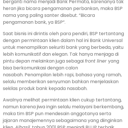
berganti nama menjadi Bank Permata, karenanya tak
heran jika bicara pengamanan perbankan, maka BSP
nama yang paling santer disebut. ”Bicara
pengamanan bank, ya BSP”.
Saat bisnis ini dirintis oleh para pendiri, BSP tertantang
dengan permintaan klien dalam hal ini Bank Universal
untuk menampilkan sekuriti bank yang berbeda, yaitu
lebih komunikatif dan elegan. Tak hanya menjaga di
pintu depan melainkan juga sebagai
front liner
yang
bisa berkomunikasi dengan calon
nasabah. Penampilan lebih rapi, baha­sa yang ramah,
selalu memberikan senyuman bahkan menjelaskan
seki­las produk bank kepada nasabah.
Awalnya me­lihat permintaan klien cukup tertantang,
namun karena jiwa ingin selalu melayani berkem­bang,
maka tim BSP pun mendesain anggotanya serta
jajaran manajemen­nya sebagaimana yang diinginkan
klien.
Alhasil
, tahun 2001 BSP menja­di BUJP terbaik