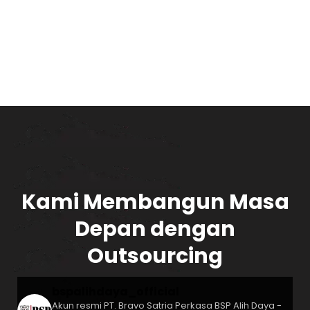
Kami Membangun Masa
Depan dengan
Outsourcing
bspalihdaya_official
Akun resmi PT. Bravo Satria Perkasa
BSP Alih Daya -