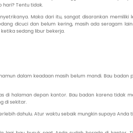
hari? Tentu tidak.
yetrikanya. Maka dari itu, sangat disarankan memiliki l
dang dicuci dan belum kering, masih ada seragam lain
ketika sedang libur bekerja.
 namun dalam keadaan masih belum mandi. Bau badan p
gas di halaman depan kantor. Bau badan karena tidak m
di sekitar.
terlebih dahulu. Atur waktu sebaik mungkin supaya Anda t
 lagi bau busuk saat Anda sudah berada di kantor. T