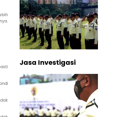
ebih
nya.
Jasa Investigasi
asti
andi
idak
idak