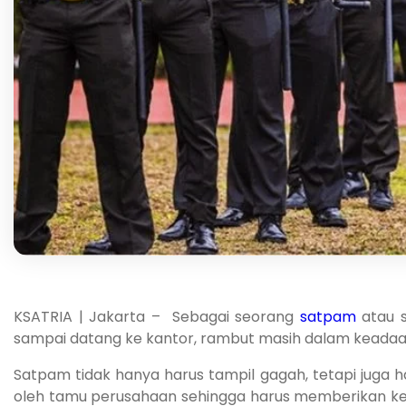
KSATRIA | Jakarta – Sebagai seorang
satpam
atau s
sampai datang ke kantor, rambut masih dalam keadaan ti
Satpam tidak hanya harus tampil gagah, tetapi juga h
oleh tamu perusahaan sehingga harus memberikan kes