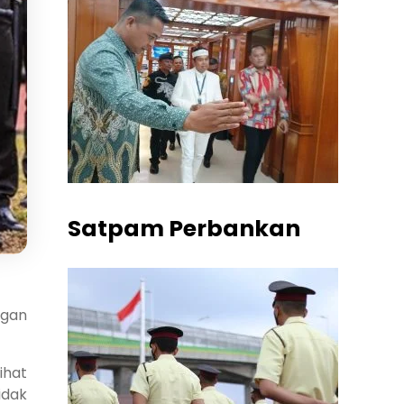
Satpam Perbankan
ngan
ihat
idak