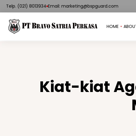
Telp. (021) 8013934
Email: marketing@bspguard.com
HOME
ABOU
Kiat-kiat A