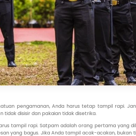
atuan pengamanan, Anda harus tetap tampil rapi. Ja
dak disisir dan pakaian tidak disetrika.
arus tampil rapi. Satpam adalah orang pertama yang dil
an yang bagus. Jika Anda tampil acak-acakan, bukan t