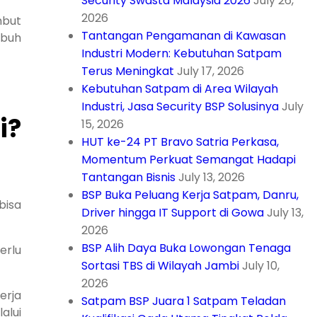
Security Swasta Malaysia 2026
July 26,
2026
mbut
Tantangan Pengamanan di Kawasan
ubuh
Industri Modern: Kebutuhan Satpam
Terus Meningkat
July 17, 2026
Kebutuhan Satpam di Area Wilayah
Industri, Jasa Security BSP Solusinya
July
i?
15, 2026
HUT ke-24 PT Bravo Satria Perkasa,
Momentum Perkuat Semangat Hadapi
Tantangan Bisnis
July 13, 2026
BSP Buka Peluang Kerja Satpam, Danru,
bisa
Driver hingga IT Support di Gowa
July 13,
2026
BSP Alih Daya Buka Lowongan Tenaga
erlu
Sortasi TBS di Wilayah Jambi
July 10,
2026
erja
Satpam BSP Juara 1 Satpam Teladan
alui