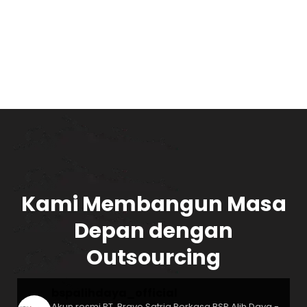
Kami Membangun Masa
Depan dengan
Outsourcing
bspalihdaya_official
Akun resmi PT. Bravo Satria Perkasa
BSP Alih Daya -