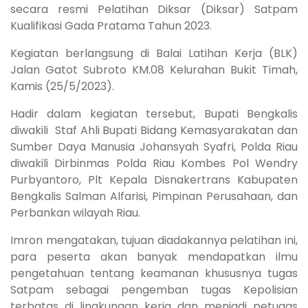
secara resmi Pelatihan Diksar (Diksar) Satpam
Kualifikasi Gada Pratama Tahun 2023.
Kegiatan berlangsung di Balai Latihan Kerja (BLK)
Jalan Gatot Subroto KM.08 Kelurahan Bukit Timah,
Kamis (25/5/2023).
Hadir dalam kegiatan tersebut, Bupati Bengkalis
diwakili Staf Ahli Bupati Bidang Kemasyarakatan dan
Sumber Daya Manusia Johansyah Syafri, Polda Riau
diwakili Dirbinmas Polda Riau Kombes Pol Wendry
Purbyantoro, Plt Kepala Disnakertrans Kabupaten
Bengkalis Salman Alfarisi, Pimpinan Perusahaan, dan
Perbankan wilayah Riau.
Imron mengatakan, tujuan diadakannya pelatihan ini,
para peserta akan banyak mendapatkan ilmu
pengetahuan tentang keamanan khususnya tugas
Satpam sebagai pengemban tugas Kepolisian
terbatas di lingkungan kerja dan menjadi petugas